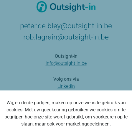
peter.de.bley@outsight-in.be
rob.lagrain@outsight-in.be
Outsight-in
info@outsight-in.be
Volg ons via
LinkedIn
Wij, en derde partijen, maken op onze website gebruik van
cookies. Met uw goedkeuring gebruiken we cookies om te
Outsight-in
Disclaimer
Privacy
begrijpen hoe onze site wordt gebruikt, om voorkeuren op te
slaan, maar ook voor marketingdoeleinden.
Webdesign by vector bross